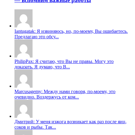
— вспомним важные работы
Iantugatak: Я извиняюсь, но, по-моему, Вы ошибаетесь.
Предлагаю это обсу...
PhilipPax: Я считаю, что Вы не правы. Могу это
доказать. Я думаю, что В...
Marcusagemy: Между нами говоря, по-моему, это
очевидно. Воздержусь от ком...
Дмитрий: У меня изжога возникает как раз после яиц,
соков и рыбы. Так...