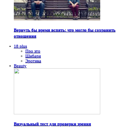
Вернуть бы время вспять: что могло бы сохранить
отношения
18 plus
Про это
Шибари
Эротика
Beauty
Визуальный тест для проверки зрения