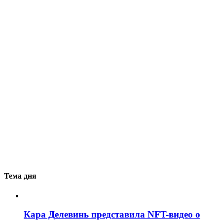
Тема дня
Кара Делевинь представила NFT-видео о